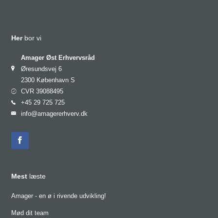
Her
bor vi
Amager Øst Erhvervsråd
Øresundsvej 6
2300 København S
CVR 39088495
+45 29 725 725
info@amagererhverv.dk
Mest
læste
Amager - en ø i rivende udvikling!
Mød dit team