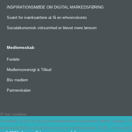
INSPIRATIONSMØDE OM DIGITAL MARKEDSFØRING
Svært for iværksættere at få en erhvervskonto
Socialøkonomisk virksomhed er blevet mere lønsom
Medlemsskab
Fordele
Medlemsoversigt & Tilbud
Bliv medlem
Partnerskaber
Vi har cookies
Vi ønsker, at du får en god weboplevelse og benytter derfor cookies. Vi
laver statistikker som ikke kun gør din weboplevelse bedre - men også