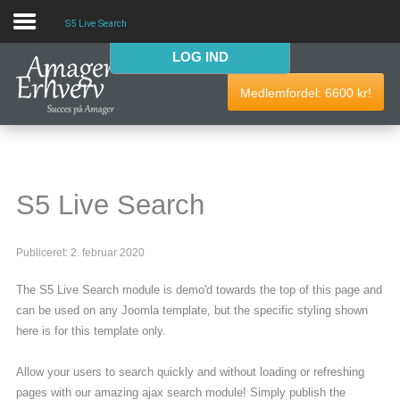
S5 Live Search
LOG IND
VELKOMMEN
Medlemfordel:
6600
kr!
AmagerErhverv skaber netværk, events og fordele til
Amagers erhvervsliv. Bliv
gratis medlem
i dag! Vi har
medlemdfordele til en værdi af
6600
kr.
S5 Live Search
AmagerErhverv
Publiceret: 2. februar 2020
Nyheder
The S5 Live Search module is demo'd towards the top of this page and
Events
can be used on any Joomla template, but the specific styling shown
here is for this template only.
Medlemmer & tilbud
Allow your users to search quickly and without loading or refreshing
Nyttige links
pages with our amazing ajax search module! Simply publish the