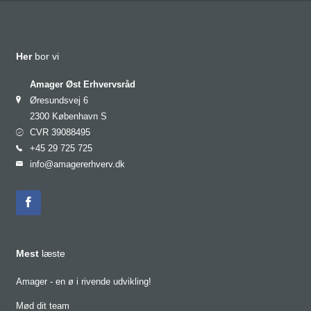
Bliv medlem
Her
bor vi
Amager Øst Erhvervsråd
Øresundsvej 6
2300 København S
CVR 39088495
+45 29 725 725
info@amagererhverv.dk
Mest
læste
Amager - en ø i rivende udvikling!
Mød dit team