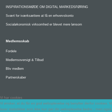
INSPIRATIONSMØDE OM DIGITAL MARKEDSFØRING
Svært for iværksættere at få en erhvervskonto
Socialøkonomisk virksomhed er blevet mere lønsom
Medlemsskab
Fordele
Medlemsoversigt & Tilbud
Bliv medlem
Partnerskaber
Vi har cookies
Vi ønsker, at du får en god weboplevelse og benytter derfor cookies. Vi
laver statistikker som ikke kun gør din weboplevelse bedre - men også