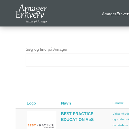
AmagerErhver
VELKOMMEN
AmagerErhverv skaber netværk, events og fordele til
Amagers erhvervsliv. Bliv
gratis medlem
i dag! Vi har
Søg og find på Amager
medlemdfordele til en værdi af
6600
kr.
AmagerErhverv
Nyheder
Events
Logo
Navn
Branche
Medlemmer & tilbud
BEST PRACTICE
Virksomheds
EDUCATION ApS
og anden rå
Nyttige links
driftsledelse