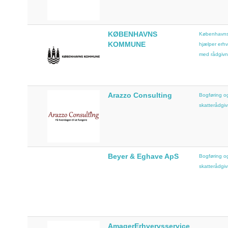
Bliv medlem
KØBENHAVNS
Københavns
KOMMUNE
hjælper erh
med rådgivn
Arazzo Consulting
Bogføring og
skatterådgiv
Beyer & Eghave ApS
Bogføring og
skatterådgiv
AmagerErhvervsservice