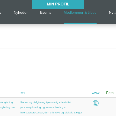
MIN PROFIL
v
Nyheder
Events
Medlemmer & tilbud
Nytt
www
Foto
Info
rådgivning
Kurser og rådgivning i personlig effektivitet,
dgivning om
procesoptimering og automatisering af
hverdagsprocesser, den effektive og digitale sælger,