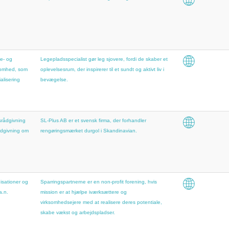
e- og
Legepladsspecialist gør leg sjovere, fordi de skaber et
somhed, som
oplevelsesrum, der inspirerer til et sundt og aktivt liv i
alisering
bevægelse.
rådgivning
SL-Plus AB er et svensk firma, der forhandler
dgivning om
rengøringsmærket durgol i Skandinavian.
isationer og
Sparringspartnerne er en non-profit forening, hvis
a.n.
mission er at hjælpe iværksættere og
virksomhedsejere med at realisere deres potentiale,
skabe vækst og arbejdspladser.