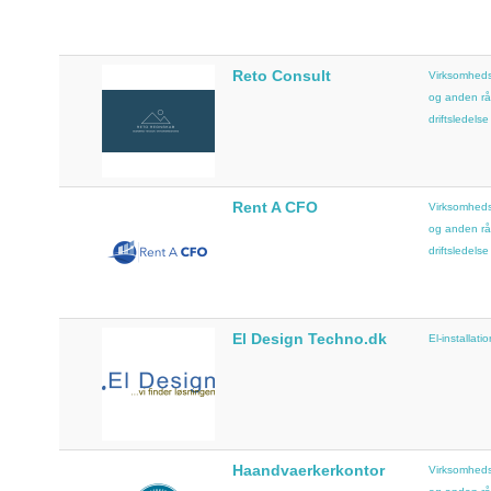
Reto Consult
Virksomheds
og anden rå
driftsledelse
Rent A CFO
Virksomheds
og anden rå
driftsledelse
El Design Techno.dk
El-installatio
Haandvaerkerkontor
Virksomheds