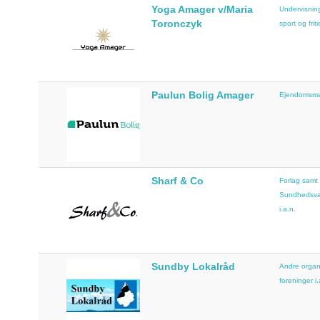
Yoga Amager v/Maria
Undervisning
Toronczyk
sport og friti
Paulun Bolig Amager
Ejendomsmæ
Sharf & Co
Forlag samt
Sundhedsvæs
i.a.n.
Sundby Lokalråd
Andre organ
foreninger i.