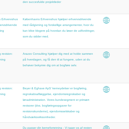
den succesfulde projektleder
 Erhvervshus
Københavns Erhvervshus hjælper erhvervsdrivende
vervsdrivende
med rådgivning og forskellige arrangementer, hvor du
ing
kan blive klogere på hvordan du løser de udfordringer,
som du sidder med.
 revision:
Arazzo Consulting hjælper dig med at holde sammen
ning
på hverdagen, og få den til at fungere, uden at du
behøver bekymre dig om at bogføre selv.
 revision:
Beyer & Eghave ApS’ kerneydelser er bogføring,
ning
regnskabsaflæggelse, ejendomsregnskaber og
lønadministration. Vores kundesegment er primært
revisorer (dvs. bogføringsopgaver for
revisionskunderne), ejendomsselskaber og
håndværksvirksomheder.
Du passer din kerneforretning - Vi tager os af resten