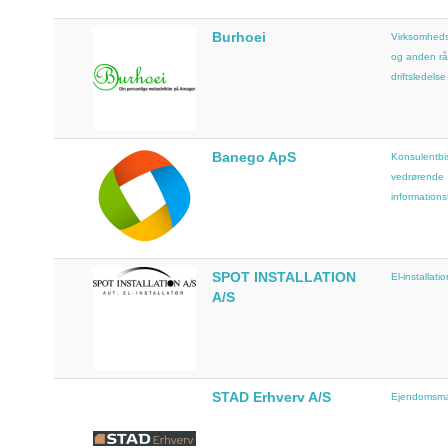
Burhoei
Virksomheds
og anden rå
driftsledelse
Banego ApS
Konsulentbi
vedrørende
informations
SPOT INSTALLATION
El-installatio
A/S
STAD Erhverv A/S
Ejendomsmæ