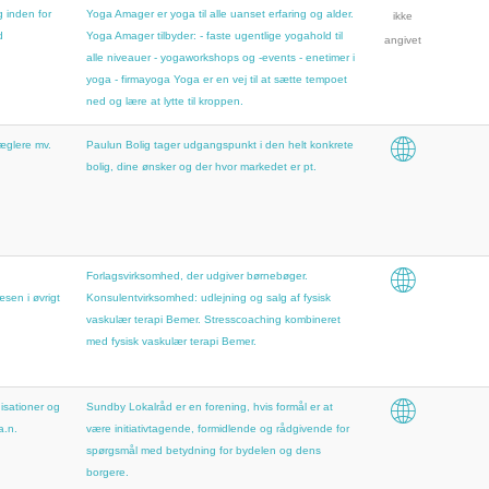
 inden for
Yoga Amager er yoga til alle uanset erfaring og alder.
ikke
d
Yoga Amager tilbyder: - faste ugentlige yogahold til
angivet
alle niveauer - yogaworkshops og -events - enetimer i
yoga - firmayoga Yoga er en vej til at sætte tempoet
ned og lære at lytte til kroppen.
glere mv.
Paulun Bolig tager udgangspunkt i den helt konkrete
bolig, dine ønsker og der hvor markedet er pt.
Forlagsvirksomhed, der udgiver børnebøger.
en i øvrigt
Konsulentvirksomhed: udlejning og salg af fysisk
vaskulær terapi Bemer. Stresscoaching kombineret
med fysisk vaskulær terapi Bemer.
isationer og
Sundby Lokalråd er en forening, hvis formål er at
a.n.
være initiativtagende, formidlende og rådgivende for
spørgsmål med betydning for bydelen og dens
borgere.