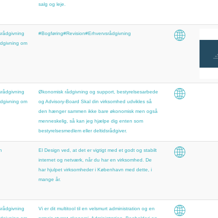
salg og leje.
rådgivning
#Bogføring#Revision#Erhvervsrådgivning
dgivning om
rådgivning
Økonomisk rådgivning og support, bestyrelsesarbede
dgivning om
og Advisory-Board Skal din virksomhed udvikles så
den hænger sammen ikke bare økonomisk men også
menneskelig, så kan jeg hjælpe dig enten som
bestyrelsesmedlem eller deltidsrådgiver.
n
El Design ved, at det er vigtigt med et godt og stabilt
internet og netværk, når du har en virksomhed. De
har hjulpet virksomheder i København med dette, i
mange år.
rådgivning
Vi er dit multitool til en velsmurt administration og en