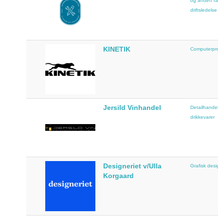
og anden rå
driftsledelse
KINETIK
Computerpr
Jersild Vinhandel
Detailhande
drikkevarer
Designeriet v/Ulla
Grafisk desi
Korgaard