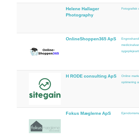
Helene Hallager
Fotografisk
Photography
OnlineShoppen365 ApS
Engroshand
medicinalvar
sygeplejearti
H RODE consulting ApS
Online mark
optimering a
Fokus Mæglerne ApS
Ejendomsmæ