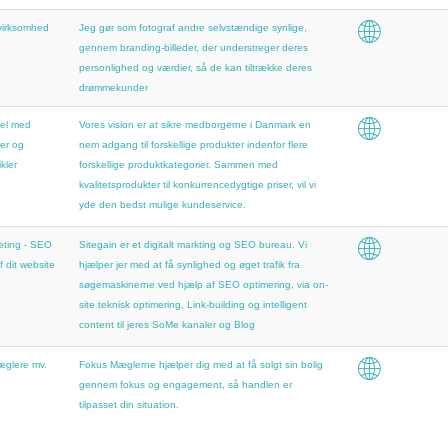
 virksomhed
Jeg gør som fotograf andre selvstændige synlige,
gennem branding-billeder, der understreger deres
personlighed og værdier, så de kan tiltrække deres
drømmekunder
el med
Vores vision er at sikre medborgerne i Danmark en
er og
nem adgang til forskellige produkter indenfor flere
kler
forskellige produktkategorier. Sammen med
kvalitetsprodukter til konkurrencedygtige priser, vil vi
yde den bedst mulige kundeservice.
eting - SEO
Sitegain er et digitalt markting og SEO bureau. Vi
f dit website
hjælper jer med at få synlighed og øget trafik fra
søgemaskinerne ved hjælp af SEO optimering, via on-
site teknisk optimering, Link-building og intelligent
content til jeres SoMe kanaler og Blog
glere mv.
Fokus Mæglerne hjælper dig med at få solgt sin bolig
gennem fokus og engagement, så handlen er
tilpasset din situation.