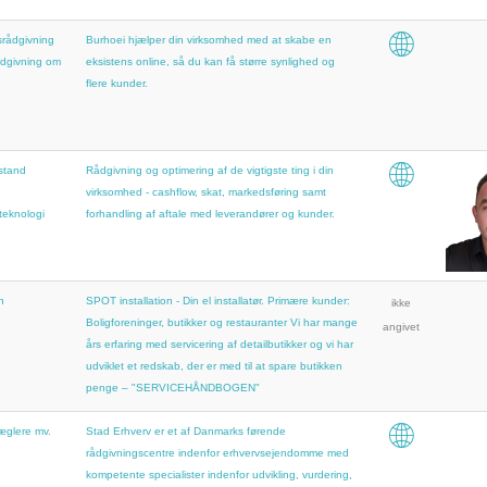
rådgivning
Burhoei hjælper din virksomhed med at skabe en
dgivning om
eksistens online, så du kan få større synlighed og
flere kunder.
stand
Rådgivning og optimering af de vigtigste ting i din
virksomhed - cashflow, skat, markedsføring samt
teknologi
forhandling af aftale med leverandører og kunder.
n
SPOT installation - Din el installatør. Primære kunder:
ikke
Boligforeninger, butikker og restauranter Vi har mange
angivet
års erfaring med servicering af detailbutikker og vi har
udviklet et redskab, der er med til at spare butikken
penge – "SERVICEHÅNDBOGEN"
glere mv.
Stad Erhverv er et af Danmarks førende
rådgivningscentre indenfor erhvervsejendomme med
kompetente specialister indenfor udvikling, vurdering,