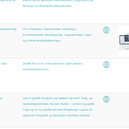
dgivning om
præcis styrret økonomi. Administration, Bogholderi og
Revision til håndværkervirksomheder.
ogrammering
Vi er eksperter i hjemmesider, webshops,
automatiserede arbejdsgange, opgraderinger, apps
og online betalingsløsninger.
l med
Jersild Vin er en vinhandel med dybe rødder i
sommelierbranchen.
gn
Jeg er grafisk designer og hjælper dig med: Salg- og
marketingmaterialer Sociale medier - content og grafik
Logo og en ny grafisk identitet Bogdesign Layout af
rapporter Infografik og illustration Grafiske mønstre