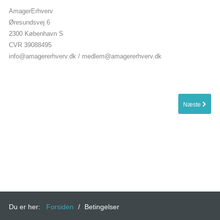
AmagerErhverv
Øresundsvej 6
2300 København S
CVR 39088495
info@amagererhverv.dk
/
medlem@amagererhverv.dk
Næste
Du er her:
Forsiden
/
Betingelser