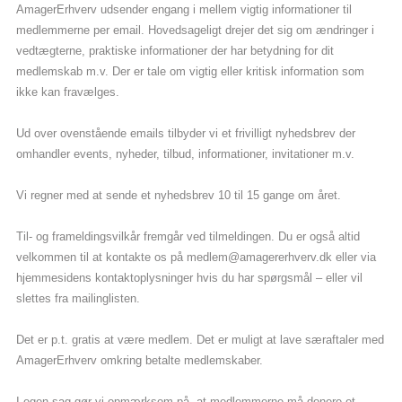
AmagerErhverv udsender engang i mellem vigtig informationer til
medlemmerne per email. Hovedsageligt drejer det sig om ændringer i
vedtægterne, praktiske informationer der har betydning for dit
medlemskab m.v. Der er tale om vigtig eller kritisk information som
ikke kan fravælges.
Ud over ovenstående emails tilbyder vi et frivilligt nyhedsbrev der
omhandler events, nyheder, tilbud, informationer, invitationer m.v.
Vi regner med at sende et nyhedsbrev 10 til 15 gange om året.
Til- og frameldingsvilkår fremgår ved tilmeldingen. Du er også altid
velkommen til at kontakte os på
medlem@amagererhverv.dk
eller via
hjemmesidens kontaktoplysninger hvis du har spørgsmål – eller vil
slettes fra mailinglisten.
Det er p.t. gratis at være medlem. Det er muligt at lave særaftaler med
AmagerErhverv omkring betalte medlemskaber.
I egen sag gør vi opmærksom på, at medlemmerne må donere et