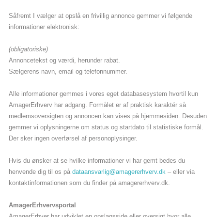
Såfremt I vælger at opslå en frivillig annonce gemmer vi følgende
informationer elektronisk:
(obligatoriske)
Annoncetekst og værdi, herunder rabat.
Sælgerens navn, email og telefonnummer.
Alle informationer gemmes i vores eget databasesystem hvortil kun
AmagerErhverv har adgang. Formålet er af praktisk karaktér så
medlemsoversigten og annoncen kan vises på hjemmesiden. Desuden
gemmer vi oplysningerne om status og startdato til statistiske formål.
Der sker ingen overførsel af personoplysinger.
Hvis du ønsker at se hvilke informationer vi har gemt bedes du
henvende dig til os på
– eller via
kontaktinformationen som du finder på amagererhverv.dk.
AmagerErhvervsportal
AmagerErhver har udviklet en opslagsside eller oversigt hvor alle