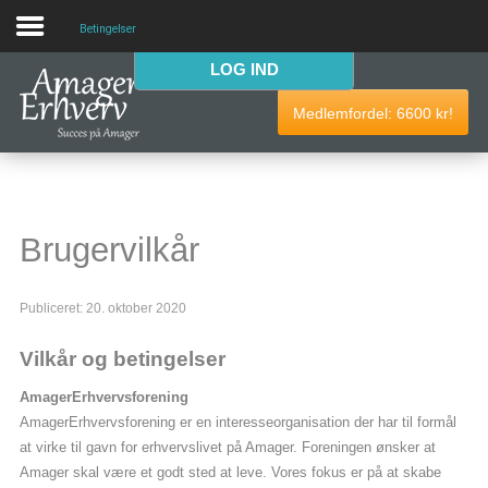
Betingelser
LOG IND
VELKOMMEN
Medlemfordel:
6600
kr!
AmagerErhverv skaber netværk, events og fordele til
Amagers erhvervsliv. Bliv
gratis medlem
i dag! Vi har
medlemdfordele til en værdi af
6600
kr.
Brugervilkår
AmagerErhverv
Publiceret: 20. oktober 2020
Nyheder
Vilkår og betingelser
Events
AmagerErhvervsforening
Medlemmer & tilbud
AmagerErhvervsforening er en interesseorganisation der har til formål
at virke til gavn for erhvervslivet på Amager. Foreningen ønsker at
Nyttige links
Amager skal være et godt sted at leve. Vores fokus er på at skabe