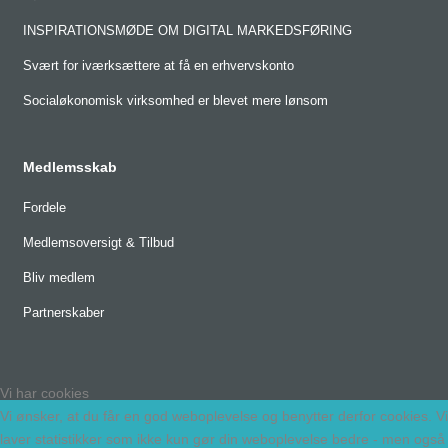
INSPIRATIONSMØDE OM DIGITAL MARKEDSFØRING
Svært for iværksættere at få en erhvervskonto
Socialøkonomisk virksomhed er blevet mere lønsom
Medlemsskab
Fordele
Medlemsoversigt & Tilbud
Bliv medlem
Partnerskaber
Vi har cookies
Vi ønsker, at du får en god weboplevelse og benytter derfor cookies. Vi
laver statistikker som ikke kun gør din weboplevelse bedre - men også