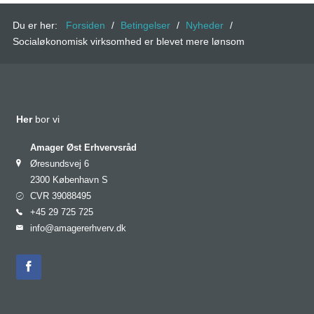
Du er her:
Forsiden
/
Betingelser
/
Nyheder
/
Socialøkonomisk virksomhed er blevet mere lønsom
Her
bor vi
Amager Øst Erhvervsråd
Øresundsvej 6
2300 København S
CVR 39088495
+45 29 725 725
info@amagererhverv.dk