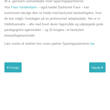
Bl.a. gennem samarbejde med Sparringspartnerne.
Bliv medlem
Hos
Faxe Vandrerhjem
– også kaldet Danhostel Faxe – kan
kommunen bevilge dem et forløb med beskyttet beskæftigelse, hvor
de kan indgå i hverdagen på en professionel arbejdsplads. Her er ni
fuldtidsansatte – alle med hvert deres fagområde og udprægede gode
pædagogiske egenskaber – og 20 borgere i et beskyttet
beskæftigelsesforløb.
Læs resten af artiklen hos vores partner Sparringspartnerne
her.
Forrige
Næste