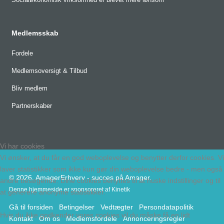
Medlemsskab
Fordele
Medlemsoversigt & Tilbud
Bliv medlem
Partnerskaber
Vi har cookies
Vi ønsker, at du får en god weboplevelse og benytter derfor cookies. Vi
laver statistikker som ikke kun gør din weboplevelse bedre - men også
© 2026. AmagerErhverv - succes på Amager.
andre besøgende. Dine cookies benyttes til at huske indstillinger og til
Denne hjemmeside er sponsoreret af
Kinetik
at generere anonyme statistikker.
Gå til forsiden
Betingelser
Vedtægter
Persondatapolitik
Hvis du ikke godkender vores cookies vil du måske få en lidt
Kontakt
Om os
Medlemsfordele
Annonceringsregler