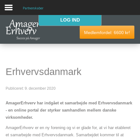
Partnerskaber
LOG IND
VELKOMMEN
Medlemfordel:
6600
kr!
AmagerErhverv skaber netværk, events og fordele til
Amagers erhvervsliv. Bliv
gratis medlem
i dag! Vi har
medlemdfordele til en værdi af
6600
kr.
Erhvervsdanmark
AmagerErhverv
Publiceret: 9. december 2020
Nyheder
AmagerErhverv har indgået et samarbejde med Erhvervsdanmark
Events
- en online portal der styrker samhandlen mellem danske
virksomheder.
Medlemmer & tilbud
AmagerErhverv er en ny forening og vi er glade for, at vi har etableret
Nyttige links
et samarbejde med Erhvervsdanmark. Samarbejdet kommer til at