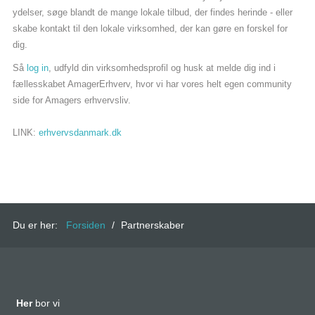
ydelser, søge blandt de mange lokale tilbud, der findes herinde - eller
skabe kontakt til den lokale virksomhed, der kan gøre en forskel for
dig.
Så
log in
, udfyld din virksomhedsprofil og husk at melde dig ind i
fællesskabet AmagerErhverv, hvor vi har vores helt egen community
side for Amagers erhvervsliv.
LINK:
erhvervsdanmark.dk
Du er her:
Forsiden
/
Partnerskaber
Her
bor vi