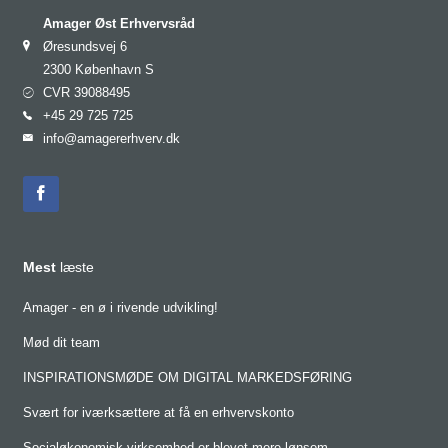
Amager Øst Erhvervsråd
Øresundsvej 6
2300 København S
CVR 39088495
+45 29 725 725
info@amagererhverv.dk
Mest
læste
Amager - en ø i rivende udvikling!
Mød dit team
INSPIRATIONSMØDE OM DIGITAL MARKEDSFØRING
Svært for iværksættere at få en erhvervskonto
Socialøkonomisk virksomhed er blevet mere lønsom