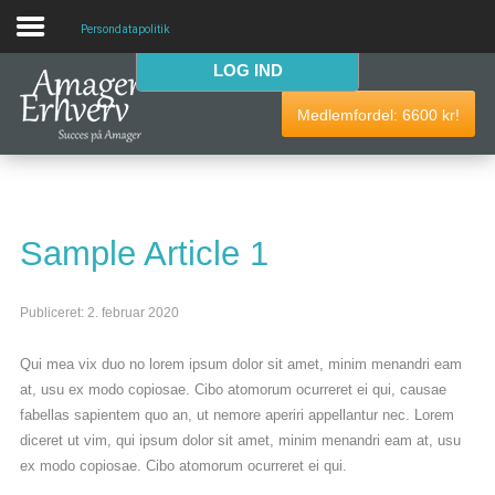
Persondatapolitik
LOG IND
VELKOMMEN
Medlemfordel:
6600
kr!
AmagerErhverv skaber netværk, events og fordele til
Amagers erhvervsliv. Bliv
gratis medlem
i dag! Vi har
medlemdfordele til en værdi af
6600
kr.
Sample Article 1
AmagerErhverv
Publiceret: 2. februar 2020
Nyheder
Qui mea vix duo no lorem ipsum dolor sit amet, minim menandri eam
Events
at, usu ex modo copiosae. Cibo atomorum ocurreret ei qui, causae
fabellas sapientem quo an, ut nemore aperiri appellantur nec. Lorem
Medlemmer & tilbud
diceret ut vim, qui ipsum dolor sit amet, minim menandri eam at, usu
ex modo copiosae. Cibo atomorum ocurreret ei qui.
Nyttige links