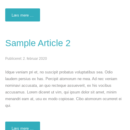
Bliv medlem
Læs mere …
Sample Article 2
Publiceret: 2. februar 2020
Idque veniam pri et, no suscipit probatus voluptatibus sea. Odio
laudem persius ex has. Percipit atomorum ne mea. Ad nec veniam
nominavi accusata, an quo recteque assueverit, ex his vocibus
accusamus. Lorem diceret ut vim, qui ipsum dolor sit amet, minim
menandri eam at, usu ex modo copiosae. Cibo atomorum ocurreret ei
qui.
Læs mere …