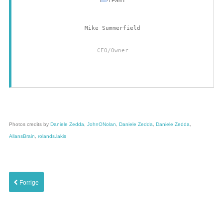
Mike Summerfield
CEO/Owner
Photos credits by
Daniele Zedda
,
JohnONolan
,
Daniele Zedda
,
Daniele Zedda
,
AllansBrain
,
rolands.lakis
Forrige