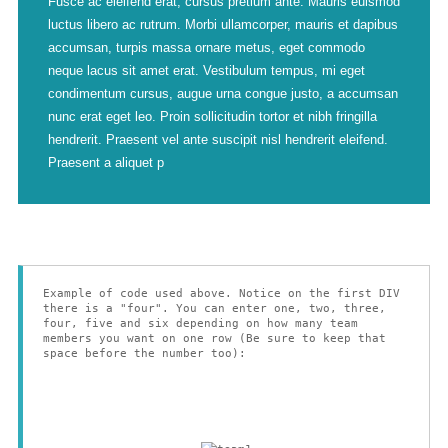
Fusce ac eleifend erat, cursus pretium ante. Mauris euismod
luctus libero ac rutrum. Morbi ullamcorper, mauris et dapibus
accumsan, turpis massa ornare metus, eget commodo
neque lacus sit amet erat. Vestibulum tempus, mi eget
condimentum cursus, augue urna congue justo, a accumsan
nunc erat eget leo. Proin sollicitudin tortor et nibh fringilla
hendrerit. Praesent vel ante suscipit nisl hendrerit eleifend.
Praesent a aliquet p
Example of code used above. Notice on the first DIV
there is a "four". You can enter one, two, three,
four, five and six depending on how many team
members you want on one row (Be sure to keep that
space before the number too):