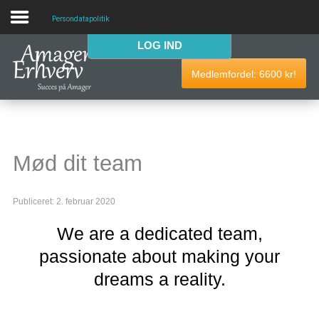
Persondatapolitik
LOG IND
VELKOMMEN
Medlemfordel:
6600
kr!
AmagerErhverv skaber netværk, events og fordele til
Amagers erhvervsliv. Bliv
gratis medlem
i dag! Vi har
medlemdfordele til en værdi af
6600
kr.
Mød dit team
AmagerErhverv
Publiceret: 2. februar 2020
Nyheder
We are a dedicated team,
Events
passionate about making your
Medlemmer & tilbud
dreams a reality.
Nyttige links