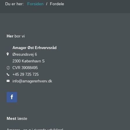
Du er her:
Forsiden
/
Fordele
Bliv medlem
Her
bor vi
Amager Øst Erhvervsråd
Øresundsvej 6
2300 København S
CVR 39088495
+45 29 725 725
info@amagererhverv.dk
Mest
læste