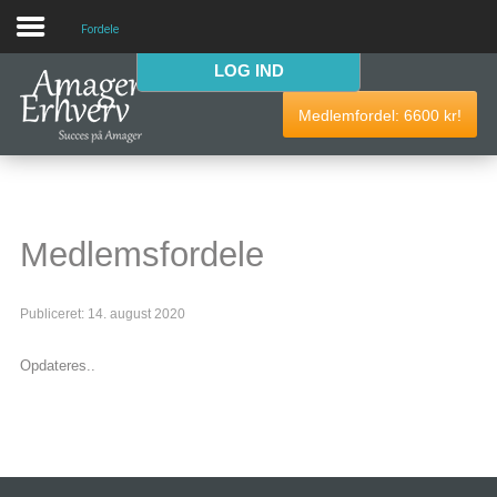
Fordele
LOG IND
VELKOMMEN
Medlemfordel:
6600
kr!
AmagerErhverv skaber netværk, events og fordele til
Amagers erhvervsliv. Bliv
gratis medlem
i dag! Vi har
medlemdfordele til en værdi af
6600
kr.
Medlemsfordele
AmagerErhverv
Publiceret: 14. august 2020
Nyheder
Opdateres..
Events
Medlemmer & tilbud
Nyttige links