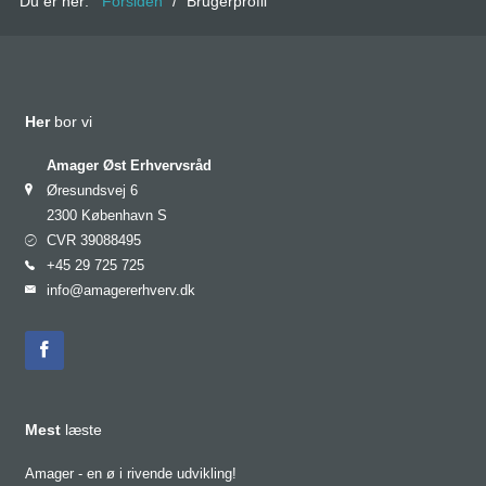
Du er her:
Forsiden
/
Brugerprofil
Her
bor vi
Amager Øst Erhvervsråd
Øresundsvej 6
2300 København S
CVR 39088495
+45 29 725 725
info@amagererhverv.dk
Mest
læste
Amager - en ø i rivende udvikling!