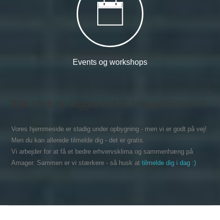
Events og workshops
Tak
fordi du kigger ind til AmagerErhverv!
Vores hjemmeside er stadig under opbygning - men vi er godt på vej!
Men du kan allerede tilmelde dig - det er gratis.
Vi arbejder for at få et bedre erhvervsklima og sammenhæng på
Amager. Sammen er vi stærkere - så husk at
tilmelde dig i dag :)