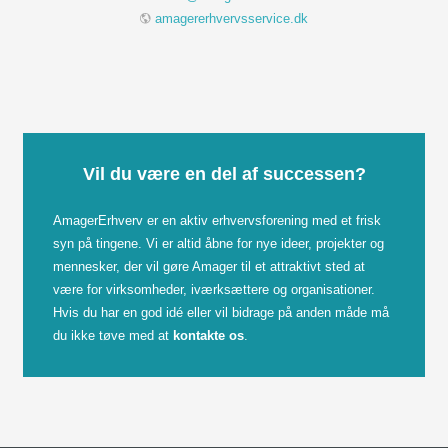
amagererhvervsservice.dk
Vil du være en del af successen?
AmagerErhverv er en aktiv erhvervsforening med et frisk
syn på tingene. Vi er altid åbne for nye ideer, projekter og
mennesker, der vil gøre Amager til et attraktivt sted at
være for virksomheder, iværksættere og organisationer.
Hvis du har en god idé eller vil bidrage på anden måde må
du ikke tøve med at
kontakte os
.