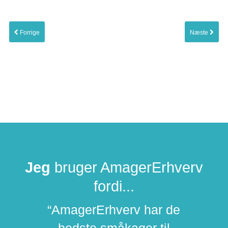
Forrige
Næste
Jeg
bruger AmagerErhverv
fordi...
“AmagerErhverv har de