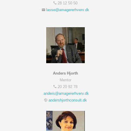
28 12 50 50
Anders Hjorth
Mentor
20 20 92 78
andershjorthconsult.dk