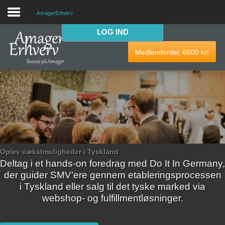
AmagerErhverv
LOG IND
VELKOMMEN
Medlemfordel:
6600
kr!
AmagerErhverv skaber netværk, events og fordele til
Amagers erhvervsliv. Bliv
gratis medlem
i dag! Vi har
medlemdfordele til en værdi af
6600
kr.
AmagerErhverv
Nyheder
Oplev vækstmuligheder i Tyskland
Deltag i et hands-on foredrag med Do It In Germany,
Events
der guider SMV’ere gennem etableringsprocessen
i Tyskland eller salg til det tyske marked via
Medlemmer & tilbud
webshop- og fulfillmentløsninger.
Nyttige links