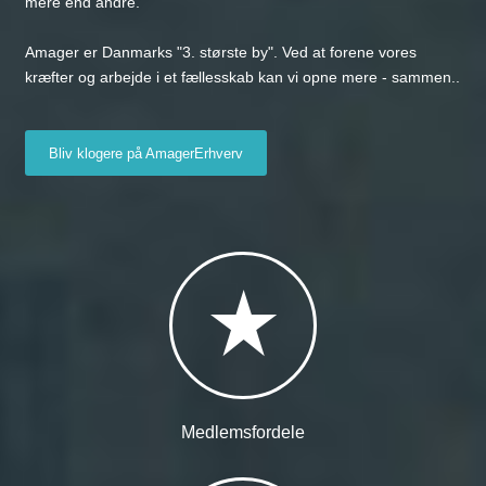
mere end andre.
Amager er Danmarks "3. største by". Ved at forene vores
kræfter og arbejde i et fællesskab kan vi opne mere - sammen..
Bliv klogere på AmagerErhverv
Medlemsfordele