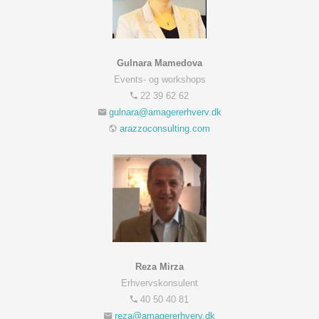
Gulnara Mamedova
Events- og workshops
22 39 62 62
arazzoconsulting.com
Reza Mirza
Erhvervskonsulent
40 50 40 81