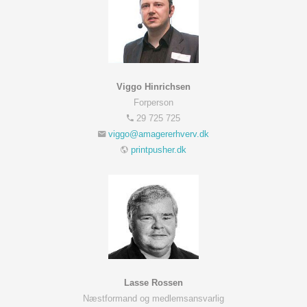
Viggo Hinrichsen
Forperson
29 725 725
printpusher.dk
Lasse Rossen
Næstformand og medlemsansvarlig