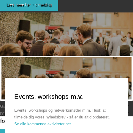
Læs mere her + tilmelding
Bliv medlem
Events, workshops
m.v.
AmagerErhverv arbejder
Gør din
virksomhed
mere effektiv
Events, workshops og netværksmøder m.m. Husk at
målrettet for at skabe flere ama'rkanske successer
tilmelde dig vores nyhedsbrev - så er du altid opdateret.
for øens virksomheder og iværksættere.
Se alle kommende aktiviteter her.