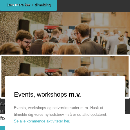
Læs mere her + tilmelding
Bliv medlem
Events, workshops
m.v.
AmagerErhverv arbejder
Gør din
virksomhed
mere effektiv
Events, workshops og netværksmøder m.m. Husk at
målrettet for at skabe flere ama'rkanske successer
tilmelde dig vores nyhedsbrev - så er du altid opdateret.
for øens virksomheder og iværksættere.
Se alle kommende aktiviteter her.