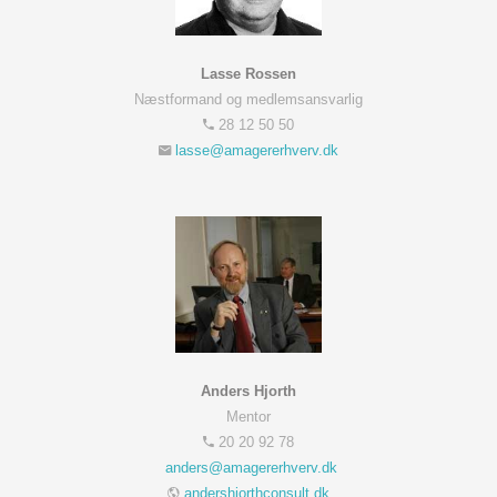
Lasse Rossen
Næstformand og medlemsansvarlig
28 12 50 50
Anders Hjorth
Mentor
20 20 92 78
andershjorthconsult.dk