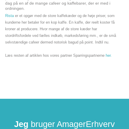
dag på en af de mange cafeer og kaffebarer, der er med i
ordningen.
Rista
er et opgør med de store kaffekæder og de høje priser, som
kunderne her betaler for en kop kaffe. En kaffe, der reelt koster få
kroner at producere. Hvor mange af de store kæder har
stordriftsfordele ved fælles indkøb, markedsføring mm., er de små
selvstændige cafeer dermed notorisk bagud på point. Indtil nu.
Læs resten af artiklen hos vores partner Sparringspartnerne
her.
Jeg
bruger AmagerErhverv