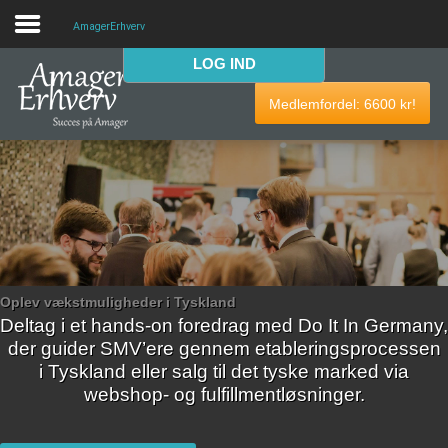
AmagerErhverv
LOG IND
VELKOMMEN
Medlemfordel:
6600
kr!
AmagerErhverv skaber netværk, events og fordele til
Amagers erhvervsliv. Bliv
gratis medlem
i dag! Vi har
medlemdfordele til en værdi af
6600
kr.
AmagerErhverv
Nyheder
Oplev vækstmuligheder i Tyskland
Deltag i et hands-on foredrag med Do It In Germany,
Events
der guider SMV’ere gennem etableringsprocessen
i Tyskland eller salg til det tyske marked via
Medlemmer & tilbud
webshop- og fulfillmentløsninger.
Nyttige links