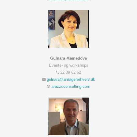
Gulnara Mamedova
Events- og workshops
22 39 62 62
arazzoconsulting.com