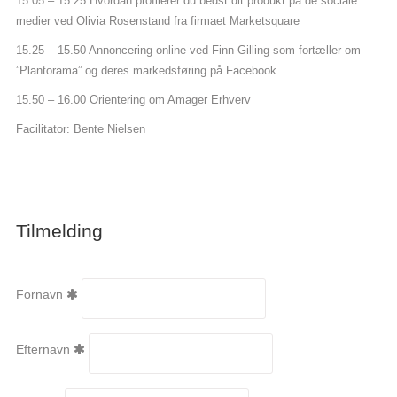
15.05 – 15.25 Hvordan profilerer du bedst dit produkt på de sociale
medier ved Olivia Rosenstand fra firmaet Marketsquare
15.25 – 15.50 Annoncering online ved Finn Gilling som fortæller om
”Plantorama” og deres markedsføring på Facebook
15.50 – 16.00 Orientering om Amager Erhverv
Facilitator: Bente Nielsen
Tilmelding
Fornavn
Efternavn