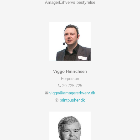
AmagerErhvervs bestyrelse
Viggo Hinrichsen
Forperson
29 725 725
printpusher.dk