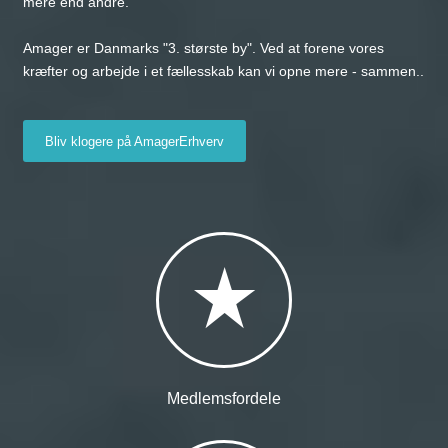
mere end andre.
Amager er Danmarks "3. største by". Ved at forene vores
kræfter og arbejde i et fællesskab kan vi opne mere - sammen..
Bliv klogere på AmagerErhverv
Medlemsfordele