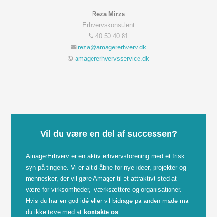
Reza Mirza
Erhvervskonsulent
40 50 40 81
amagererhvervsservice.dk
Vil du være en del af successen?
AmagerErhverv er en aktiv erhvervsforening med et frisk
syn på tingene. Vi er altid åbne for nye ideer, projekter og
mennesker, der vil gøre Amager til et attraktivt sted at
være for virksomheder, iværksættere og organisationer.
Hvis du har en god idé eller vil bidrage på anden måde må
du ikke tøve med at
kontakte os
.