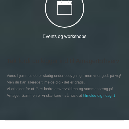
Events og workshops
Tak
fordi du kigger ind til AmagerErhverv!
Vores hjemmeside er stadig under opbygning - men vi er godt på vej!
Men du kan allerede tilmelde dig - det er gratis.
Vi arbejder for at få et bedre erhvervsklima og sammenhæng på
Amager. Sammen er vi stærkere - så husk at
tilmelde dig i dag :)