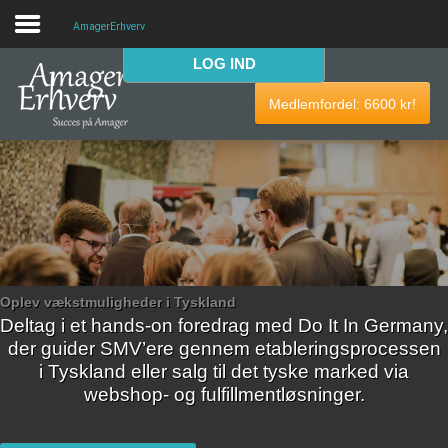
AmagerErhverv
LOG IND
VELKOMMEN
Medlemfordel:
6600
kr!
AmagerErhverv skaber netværk, events og fordele til
Amagers erhvervsliv. Bliv
gratis medlem
i dag! Vi har
medlemdfordele til en værdi af
6600
kr.
AmagerErhverv
Nyheder
Oplev vækstmuligheder i Tyskland
Deltag i et hands-on foredrag med Do It In Germany,
Events
der guider SMV’ere gennem etableringsprocessen
i Tyskland eller salg til det tyske marked via
Medlemmer & tilbud
webshop- og fulfillmentløsninger.
Nyttige links