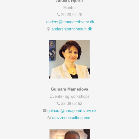
Anders Hjorth
Mentor
20 20 92 78
andershjorthconsult.dk
Gulnara Mamedova
Events- og workshops
22 39 62 62
arazzoconsulting.com