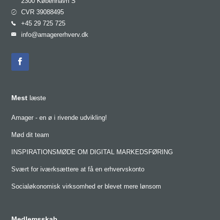
2300 København S
CVR 39088495
+45 29 725 725
info@amagererhverv.dk
Mest
læste
Amager - en ø i rivende udvikling!
Mød dit team
INSPIRATIONSMØDE OM DIGITAL MARKEDSFØRING
Svært for iværksættere at få en erhvervskonto
Socialøkonomisk virksomhed er blevet mere lønsom
Medlemsskab