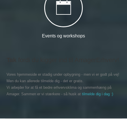
Events og workshops
Tak
fordi du kigger ind til AmagerErhverv!
Vores hjemmeside er stadig under opbygning - men vi er godt på vej!
Men du kan allerede tilmelde dig - det er gratis.
Vi arbejder for at få et bedre erhvervsklima og sammenhæng på
Amager. Sammen er vi stærkere - så husk at
tilmelde dig i dag :)