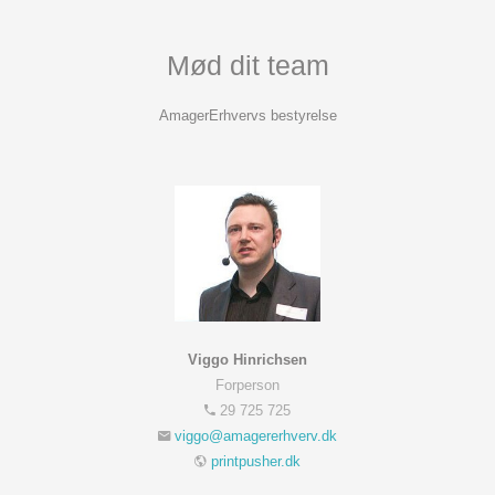
Mød dit team
AmagerErhvervs bestyrelse
Viggo Hinrichsen
Forperson
29 725 725
printpusher.dk