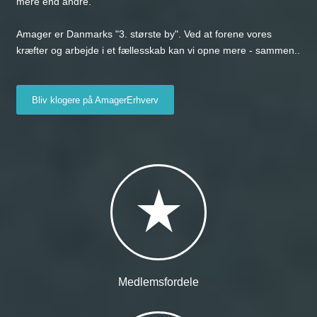
mere end andre.
Amager er Danmarks "3. største by". Ved at forene vores
kræfter og arbejde i et fællesskab kan vi opne mere - sammen..
Bliv klogere på AmagerErhverv
Medlemsfordele