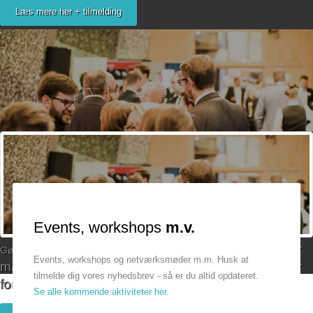
Læs mere her + tilmelding
Bliv medlem
Events, workshops
m.v.
AmagerErhverv arbejder
Gør din
virksomhed
mere effektiv
Events, workshops og netværksmøder m.m. Husk at
målrettet for at skabe flere ama'rkanske successer
tilmelde dig vores nyhedsbrev - så er du altid opdateret.
for øens virksomheder og iværksættere.
Se alle kommende aktiviteter her.