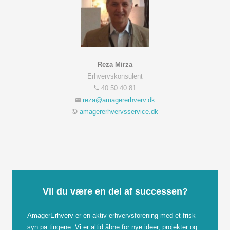
Reza Mirza
Erhvervskonsulent
40 50 40 81
amagererhvervsservice.dk
Vil du være en del af successen?
AmagerErhverv er en aktiv erhvervsforening med et frisk
syn på tingene. Vi er altid åbne for nye ideer, projekter og