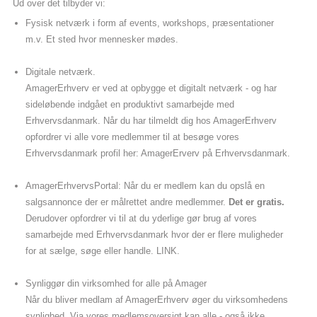
Ud over det tilbyder vi:
Fysisk netværk i form af events, workshops, præsentationer
m.v. Et sted hvor mennesker mødes.
Digitale netværk.
AmagerErhverv er ved at opbygge et digitalt netværk - og har
sideløbende indgået en produktivt samarbejde med
Erhvervsdanmark. Når du har tilmeldt dig hos AmagerErhverv
opfordrer vi alle vore medlemmer til at besøge vores
Erhvervsdanmark profil her: AmagerErverv på Erhvervsdanmark.
AmagerErhvervsPortal: Når du er medlem kan du opslå en
salgsannonce der er målrettet andre medlemmer.
Det er gratis.
Derudover opfordrer vi til at du yderlige gør brug af vores
samarbejde med Erhvervsdanmark hvor der er flere muligheder
for at sælge, søge eller handle. LINK.
Synliggør din virksomhed for alle på Amager
Når du bliver medlam af AmagerErhverv øger du virksomhedens
synlighed. Via vores medlemsoversigt kan alle - også ikke