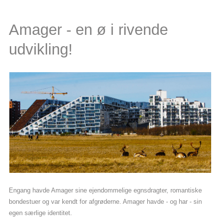
Amager - en ø i rivende
udvikling!
Engang havde Amager sine ejendommelige egnsdragter, romantiske
bondestuer og var kendt for afgrøderne. Amager havde - og har - sin
egen særlige identitet.