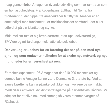
I dag gennemløber Amager en rivende udvikling som har ramt øen som
en højhastighedstog. Fra Københavns Lufthavn til Noma, fra
"Lorteøen" til det hippe, fra amagerkaner til tilflytter. Amager er en
smeltedigel med fundament i et traditionsbundet samfund - der nu er
udfordret på sin identitet og styrke.
Midt imellem tumler sig iværksættere, start-ups, selvstændige,
SMV'ere og milliardtunge multinationale selskaber.
Der var - og er - behov for en forening der ser på øen med nye
øjne - og som omfavner helheden for at skabe nye netværk og nye
muligheder for erhvervslivet på øen.
Et tankeeksperiment: På Amager bor der 210.000 mennesker og
dermed kunne Amager kunne være Danmarks 3. største by. Ved at
samle kræfterne kan vi påvirke politikken og involvere os som aktiv
medspiller i erhvervsudviklingsstrategierne på Københavns Rådhus. Vi
arbejder for at blive nok medlemmer, så vores stemme vægter på
Rådhuset.