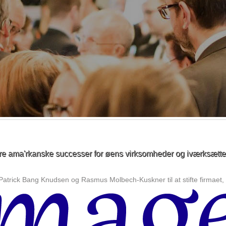
tilknyttet sin nystartede elektronikforretning i Sorø. Men som så mang
in, Marianne og mange andre. Fælles for dem er, at de er førtidspens
lere ama'rkanske successer for øens virksomheder og iværksætte
 Patrick Bang Knudsen og Rasmus Molbech-Kuskner til at stifte firmaet,