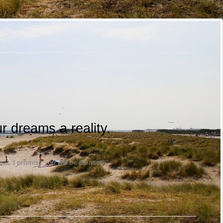
 dreams a reality.
t. I promise you will be pleased!"