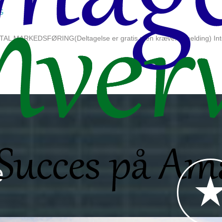
G
AL MARKEDSFØRING(Deltagelse er gratis men kræver tilmelding) Internet
e