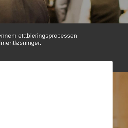
gennem etableringsprocessen
llmentløsninger.