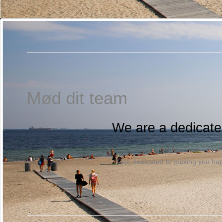
Vi arbejder for at få et bedre erhvervsklima og sammenhæng
Mød dit team
We are a dedicate
"I am dedicated to making you hap