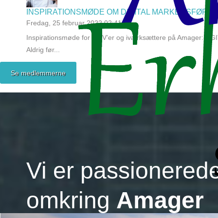
INSPIRATIONSMØDE OM DIGITAL MARKEDSFØRIN
Fredag, 25 februar 2022 02:41
Inspirationsmøde for SMV’er og iværksættere på Amager:DIGIT
Aldrig før...
Se medlemmerne
Vi er passionered
omkring
Amager