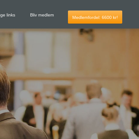
ige links
Bliv medlem
Medlemfordel:
6600
kr!