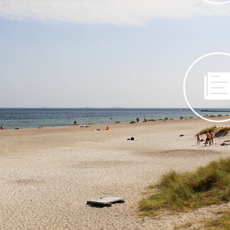
lighed til Amager. Man
Medlemsfo
er har vi et særligt
kræfter og arbejde i et
Nyhede
verv!
å vej! Men du kan allerede tilmelde dig - det er gratis.