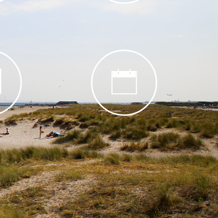
rdele
Projekter
r
Events og workshops