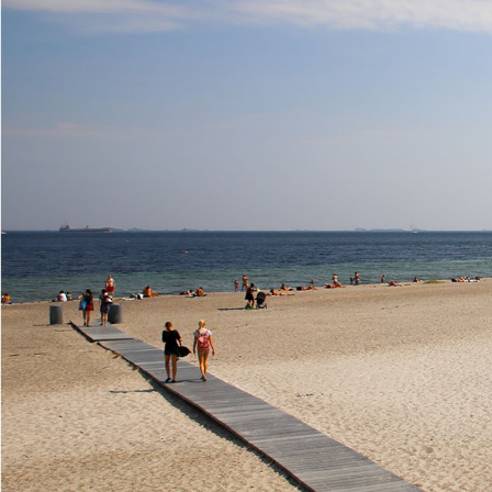
Vores engagement er baseret på dybe rødder og en kær
kan drive sin forretning mange steder - men kun på Amag
mix der gør, at vi kan noget mere end andre.
Amager er Danmarks "3. største by". Ved at forene vores 
fællesskab kan vi opne mere - sammen..
Bliv klogere på AmagerErhverv
Tak
fordi du kigger ind til AmagerErh
Vores hjemmeside er stadig under opbygning - men vi er godt p