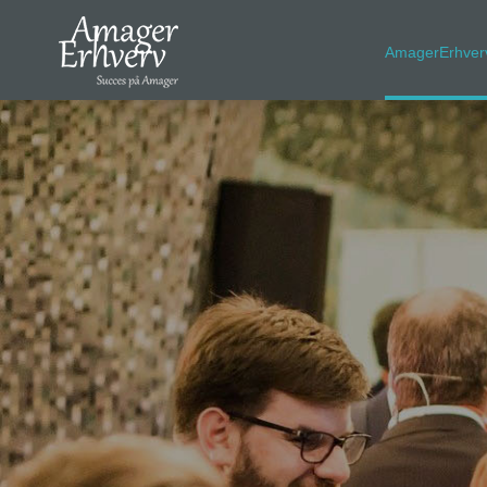
AmagerErhver
VELKOMMEN
AmagerErhverv skaber netværk, events og fordele til
Amagers erhvervsliv. Bliv
gratis medlem
i dag! Vi har
medlemdfordele til en værdi af
6600
kr.
AmagerErhverv
Nyheder
Events
Medlemmer & tilbud
Nyttige links