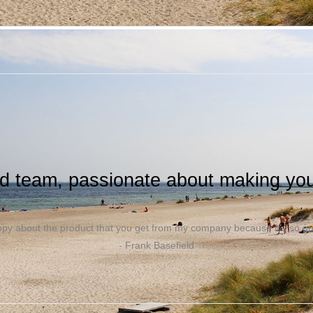
 på Amager. Sammen er vi stærkere - så husk at
tilmelde dig i dag :)
d team, passionate about making your
py about the product that you get from my company because it's so grea
- Frank Basefield