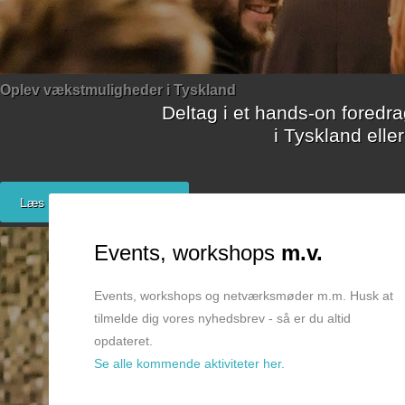
Bliv medlem
Oplev vækstmuligheder i Tyskland
Deltag i et hands-on fored
i Tyskland elle
Læs mere her + tilmelding
Events, workshops
m.v.
Events, workshops og netværksmøder m.m. Husk at
tilmelde dig vores nyhedsbrev - så er du altid
opdateret.
Se alle kommende aktiviteter her.