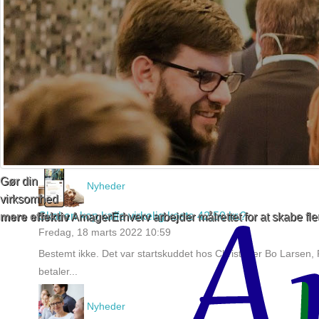
Abdulhakim ønskede sig noget så basalt som en erhvervskonto 
Med...
Nyheder
Socialøkonomisk virksomhed er blevet mere lønsom
Fredag, 18 marts 2022 11:00
Faxe Vandrerhjem er den perfekte arbejdsplads for Mark, Mart
en...
Gør din
Nyheder
virksomhed
Skal en kop kaffe virkelig koste 42,50 kr.?
mere effektiv
AmagerErhverv arbejder målrettet for at skabe f
Fredag, 18 marts 2022 10:59
Bestemt ikke. Det var startskuddet hos Christoffer Bo Larsen,
betaler...
Nyheder