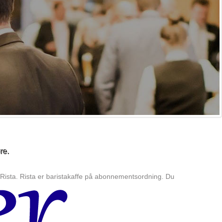
e andre små forretningsdrivende fik han afslag fra bankerne.
ionister og mentalt udfordrede borgere. Men ud over at være
re.
 Rista. Rista er baristakaffe på abonnementsordning. Du