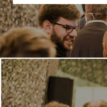
Er du vores
nye frivillige?
AmagerErhverv
tilbyder pladser
for studeren
Networking:
Opstartsmøde den
5
Mød
ligesindede
til en
hyggelig aften
hvor vi
Nyheder
Svært for iværksættere at få en erhvervskonto
Fredag, 18 marts 2022 11:01