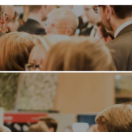
de og praktikanter.
. april
på TeaterPlay
 taler om alt mellem himmel og jord.