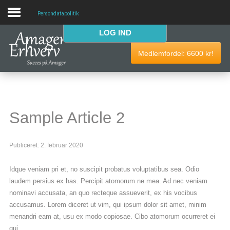
Persondatapolitik
LOG IND
VELKOMMEN
Medlemfordel:
6600
kr!
AmagerErhverv skaber netværk, events og fordele til
Amagers erhvervsliv. Bliv
gratis medlem
i dag! Vi har
medlemdfordele til en værdi af
6600
kr.
Sample Article 2
AmagerErhverv
Publiceret: 2. februar 2020
Nyheder
Idque veniam pri et, no suscipit probatus voluptatibus sea. Odio
Events
laudem persius ex has. Percipit atomorum ne mea. Ad nec veniam
nominavi accusata, an quo recteque assueverit, ex his vocibus
Medlemmer & tilbud
accusamus. Lorem diceret ut vim, qui ipsum dolor sit amet, minim
menandri eam at, usu ex modo copiosae. Cibo atomorum ocurreret ei
Nyttige links
qui.