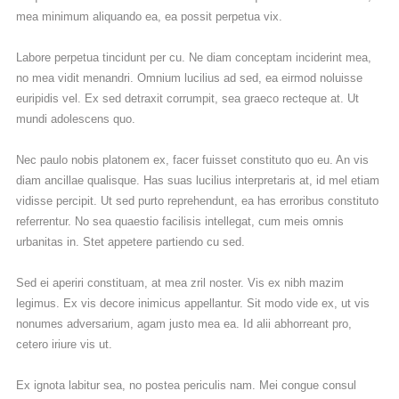
mea minimum aliquando ea, ea possit perpetua vix.
Labore perpetua tincidunt per cu. Ne diam conceptam inciderint mea,
no mea vidit menandri. Omnium lucilius ad sed, ea eirmod noluisse
euripidis vel. Ex sed detraxit corrumpit, sea graeco recteque at. Ut
mundi adolescens quo.
Nec paulo nobis platonem ex, facer fuisset constituto quo eu. An vis
diam ancillae qualisque. Has suas lucilius interpretaris at, id mel etiam
vidisse percipit. Ut sed purto reprehendunt, ea has erroribus constituto
referrentur. No sea quaestio facilisis intellegat, cum meis omnis
urbanitas in. Stet appetere partiendo cu sed.
Sed ei aperiri constituam, at mea zril noster. Vis ex nibh mazim
legimus. Ex vis decore inimicus appellantur. Sit modo vide ex, ut vis
nonumes adversarium, agam justo mea ea. Id alii abhorreant pro,
cetero iriure vis ut.
Ex ignota labitur sea, no postea periculis nam. Mei congue consul