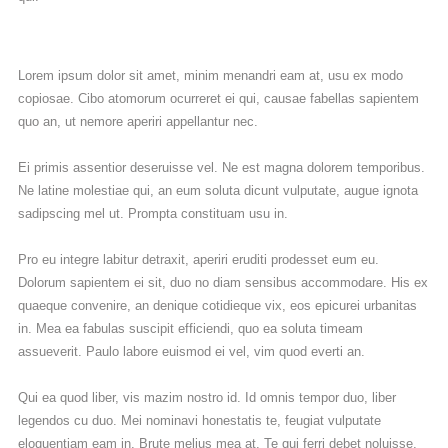
Bliv medlem
Lorem ipsum dolor sit amet, minim menandri eam at, usu ex modo
copiosae. Cibo atomorum ocurreret ei qui, causae fabellas sapientem
quo an, ut nemore aperiri appellantur nec.
Ei primis assentior deseruisse vel. Ne est magna dolorem temporibus.
Ne latine molestiae qui, an eum soluta dicunt vulputate, augue ignota
sadipscing mel ut. Prompta constituam usu in.
Pro eu integre labitur detraxit, aperiri eruditi prodesset eum eu.
Dolorum sapientem ei sit, duo no diam sensibus accommodare. His ex
quaeque convenire, an denique cotidieque vix, eos epicurei urbanitas
in. Mea ea fabulas suscipit efficiendi, quo ea soluta timeam
assueverit. Paulo labore euismod ei vel, vim quod everti an.
Qui ea quod liber, vis mazim nostro id. Id omnis tempor duo, liber
legendos cu duo. Mei nominavi honestatis te, feugiat vulputate
eloquentiam eam in. Brute melius mea at. Te qui ferri debet noluisse,