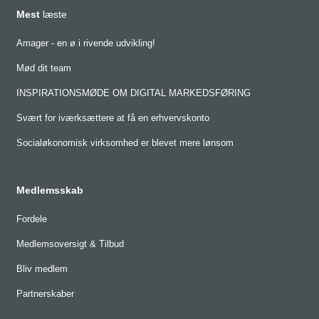
Mest
læste
Amager - en ø i rivende udvikling!
Mød dit team
INSPIRATIONSMØDE OM DIGITAL MARKEDSFØRING
Svært for iværksættere at få en erhvervskonto
Socialøkonomisk virksomhed er blevet mere lønsom
Medlemsskab
Fordele
Medlemsoversigt & Tilbud
Bliv medlem
Partnerskaber