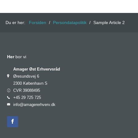
Du er her:
Forsiden
/
Persondatapolitik
/
Sample Article 2
Her
bor vi
Amager Øst Erhvervsråd
Øresundsvej 6
2300 København S
CVR 39088495
+45 29 725 725
info@amagererhverv.dk