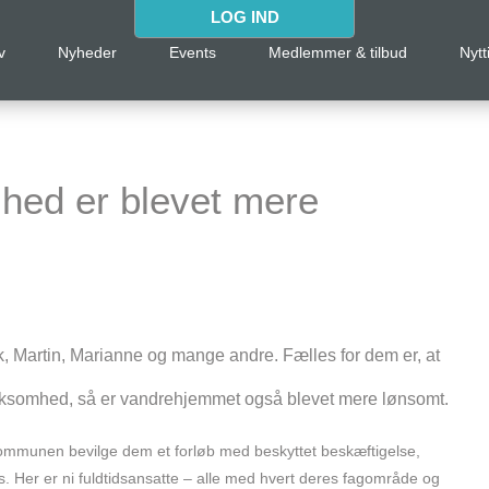
LOG IND
v
Nyheder
Events
Medlemmer & tilbud
Nytt
hed er blevet mere
, Martin, Marianne og mange andre. Fælles for dem er, at
rksomhed, så er vandrehjemmet også blevet mere lønsomt.
ommunen bevilge dem et forløb med beskyttet beskæftigelse,
. Her er ni fuldtidsansatte – alle med hvert deres fagområde og