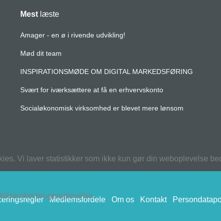
Mest
læste
Amager - en ø i rivende udvikling!
Mød dit team
INSPIRATIONSMØDE OM DIGITAL MARKEDSFØRING
Svært for iværksættere at få en erhvervskonto
Socialøkonomisk virksomhed er blevet mere lønsom
kies. Vi laver statistikker som ikke kun gør din weboplevelse b
ndskrænket brugeroplevelse.
eringsregler
Medlemsfordele
Om os
Kontakt
Persondatapol