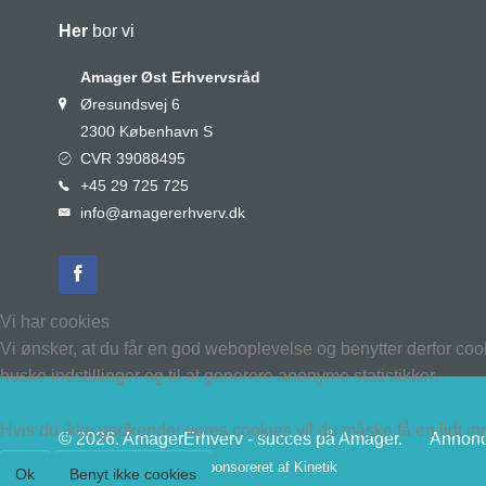
Her
bor vi
Amager Øst Erhvervsråd
Øresundsvej 6
2300 København S
CVR 39088495
+45 29 725 725
info@amagererhverv.dk
Vi har cookies
Vi ønsker, at du får en god weboplevelse og benytter derfor coo
huske indstillinger og til at generere anonyme statistikker.
Hvis du ikke godkender vores cookies vil du måske få en lidt i
© 2026. AmagerErhverv - succes på Amager.
Annonc
Denne hjemmeside er sponsoreret af
Kinetik
Ok
Benyt ikke cookies