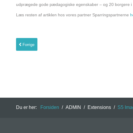
udprægede gode pædagogiske egenskaber – og 20 borgere i et
Bliv medlem
Læs resten af artiklen hos vores partner Sparringspartnerne
he
Forrige
Du er her:
Forsiden
/
ADMIN
/
Extensions
/
S5 Ima