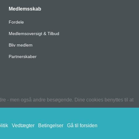
Medlemsskab
Fordele
Medlemsoversigt & Tilbud
Bliv medlem
Partnerskaber
edre - men også andre besøgende. Dine cookies benyttes til at
itik
Vedtægter
Betingelser
Gå til forsiden