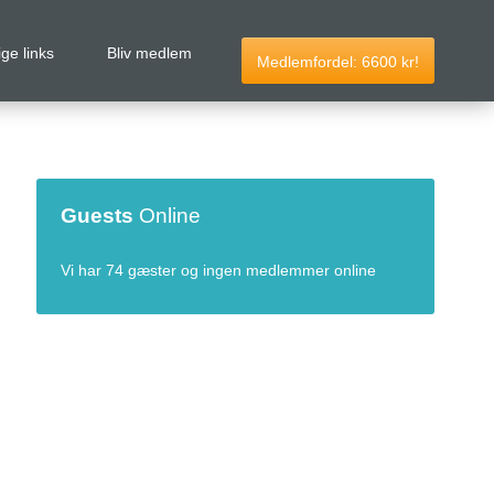
ige links
Bliv medlem
Medlemfordel:
6600
kr!
Guests
Online
Vi har 74 gæster og ingen medlemmer online