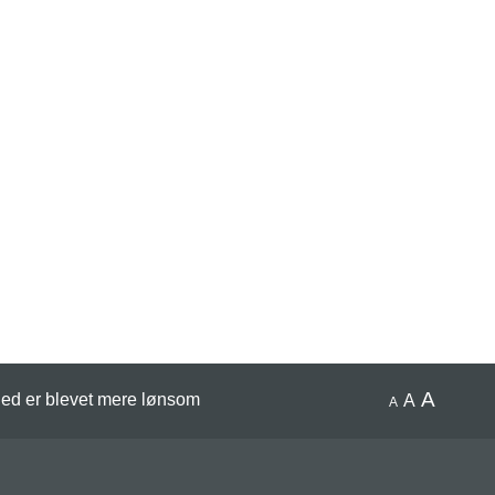
A
ed er blevet mere lønsom
A
A