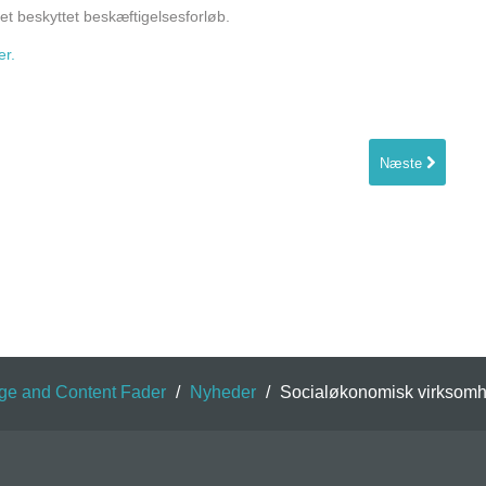
 beskyttet beskæftigelsesforløb.
r.
Næste
ge and Content Fader
/
Nyheder
/
Socialøkonomisk virksomh