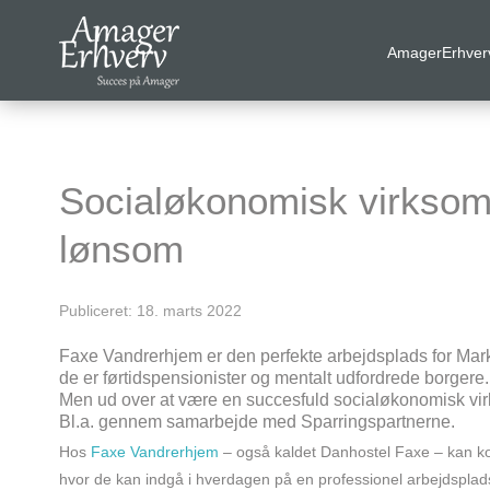
AmagerErhver
VELKOMMEN
AmagerErhverv skaber netværk, events og fordele til
Amagers erhvervsliv. Bliv
gratis medlem
i dag! Vi har
Socialøkonomisk virksom
medlemdfordele til en værdi af
6600
kr.
lønsom
AmagerErhverv
Publiceret: 18. marts 2022
Nyheder
Faxe Vandrerhjem er den perfekte arbejdsplads for Mark
de er førtidspensionister og mentalt udfordrede borgere.
Events
Men ud over at være en succesfuld socialøkonomisk vi
Bl.a. gennem samarbejde med Sparringspartnerne.
Medlemmer & tilbud
Hos
Faxe Vandrerhjem
– også kaldet Danhostel Faxe – kan k
Nyttige links
hvor de kan indgå i hverdagen på en professionel arbejdsplads