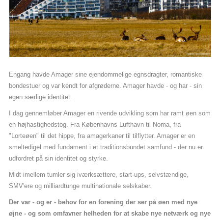
Bliv medlem
Engang havde Amager sine ejendommelige egnsdragter, romantiske
bondestuer og var kendt for afgrøderne. Amager havde - og har - sin
egen særlige identitet.
I dag gennemløber Amager en rivende udvikling som har ramt øen som
en højhastighedstog. Fra Københavns Lufthavn til Noma, fra
"Lorteøen" til det hippe, fra amagerkaner til tilflytter. Amager er en
smeltedigel med fundament i et traditionsbundet samfund - der nu er
udfordret på sin identitet og styrke.
Midt imellem tumler sig iværksættere, start-ups, selvstændige,
SMV'ere og milliardtunge multinationale selskaber.
Der var - og er - behov for en forening der ser på øen med nye
øjne - og som omfavner helheden for at skabe nye netværk og nye