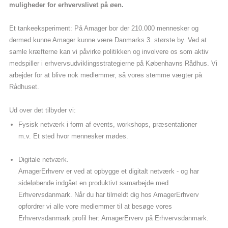
muligheder for erhvervslivet på øen.
Et tankeeksperiment: På Amager bor der 210.000 mennesker og
dermed kunne Amager kunne være Danmarks 3. største by. Ved at
samle kræfterne kan vi påvirke politikken og involvere os som aktiv
medspiller i erhvervsudviklingsstrategierne på Københavns Rådhus. Vi
arbejder for at blive nok medlemmer, så vores stemme vægter på
Rådhuset.
Ud over det tilbyder vi:
Fysisk netværk i form af events, workshops, præsentationer
m.v. Et sted hvor mennesker mødes.
Digitale netværk.
AmagerErhverv er ved at opbygge et digitalt netværk - og har
sideløbende indgået en produktivt samarbejde med
Erhvervsdanmark. Når du har tilmeldt dig hos AmagerErhverv
opfordrer vi alle vore medlemmer til at besøge vores
Erhvervsdanmark profil her: AmagerErverv på Erhvervsdanmark.