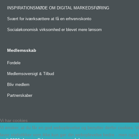
INSPIRATIONSMØDE OM DIGITAL MARKEDSFØRING
Svært for iværksættere at få en erhvervskonto
Socialøkonomisk virksomhed er blevet mere lønsom
Medlemsskab
Fordele
Medlemsoversigt & Tilbud
Bliv medlem
Partnerskaber
Vi har cookies
Vi ønsker, at du får en god weboplevelse og benytter derfor cookies. Vi
laver statistikker som ikke kun gør din weboplevelse bedre - men også