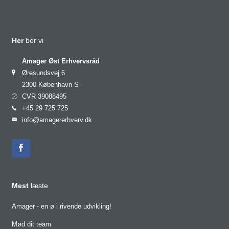
Her
bor vi
Amager Øst Erhvervsråd
Øresundsvej 6
2300 København S
CVR 39088495
+45 29 725 725
info@amagererhverv.dk
Mest
læste
Amager - en ø i rivende udvikling!
Mød dit team