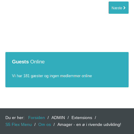
Næste
Guests
Online
Vi har 181 gæster og ingen medlemmer online
Du er her:
Forsiden
/
ADMIN
/
Extensions
/
S5 Flex Menu
/
Om os
/
Amager - en ø i rivende udvikling!