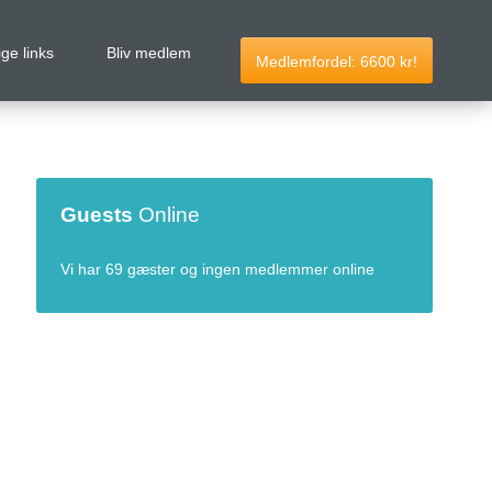
ige links
Bliv medlem
Medlemfordel:
6600
kr!
Guests
Online
Vi har 69 gæster og ingen medlemmer online