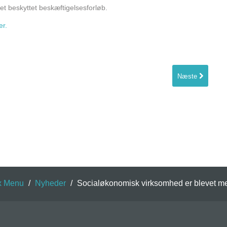
 beskyttet beskæftigelsesforløb.
r.
Næste
x Menu
/
Nyheder
/
Socialøkonomisk virksomhed er blevet m