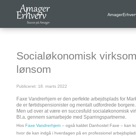
AmagerErhver
VELKOMMEN
AmagerErhverv skaber netværk, events og fordele til
Amagers erhvervsliv. Bliv
gratis medlem
i dag! Vi har
Socialøkonomisk virksom
medlemdfordele til en værdi af
6600
kr.
lønsom
AmagerErhverv
Publiceret: 18. marts 2022
Nyheder
Faxe Vandrerhjem er den perfekte arbejdsplads for Mark
de er førtidspensionister og mentalt udfordrede borgere.
Events
Men ud over at være en succesfuld socialøkonomisk vi
Bl.a. gennem samarbejde med Sparringspartnerne.
Medlemmer & tilbud
Hos
Faxe Vandrerhjem
– også kaldet Danhostel Faxe – kan k
Nyttige links
hvor de kan indgå i hverdagen på en professionel arbejdsplads