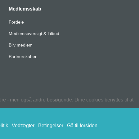
Medlemsskab
Fordele
Medlemsoversigt & Tilbud
Bliv medlem
Partnerskaber
edre - men også andre besøgende. Dine cookies benyttes til at
itik
Vedtægter
Betingelser
Gå til forsiden