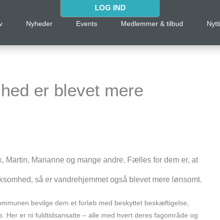
LOG IND
v
Nyheder
Events
Medlemmer & tilbud
Nytt
hed er blevet mere
, Martin, Marianne og mange andre. Fælles for dem er, at
rksomhed, så er vandrehjemmet også blevet mere lønsomt.
ommunen bevilge dem et forløb med beskyttet beskæftigelse,
. Her er ni fuldtidsansatte – alle med hvert deres fagområde og