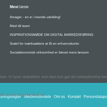
Mest
læste
Amager - en ø i rivende udvikling!
Mød dit team
INSPIRATIONSMØDE OM DIGITAL MARKEDSFØRING
Svært for iværksættere at få en erhvervskonto
Socialøkonomisk virksomhed er blevet mere lønsom
kies. Vi laver statistikker som ikke kun gør din weboplevelse b
ndskrænket brugeroplevelse.
eringsregler
Medlemsfordele
Om os
Kontakt
Persondatapol