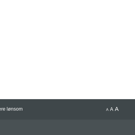
A
ere lønsom
A
A