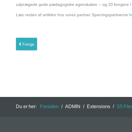
udprægede gode pædagogiske egenskaber – og 20 borgere i et
Bliv medlem
Læs resten af artiklen hos vores partner Sparringspartnerne
he
Forrige
Du er her:
Forsiden
/
ADMIN
/
Extensions
/
S5 Fle