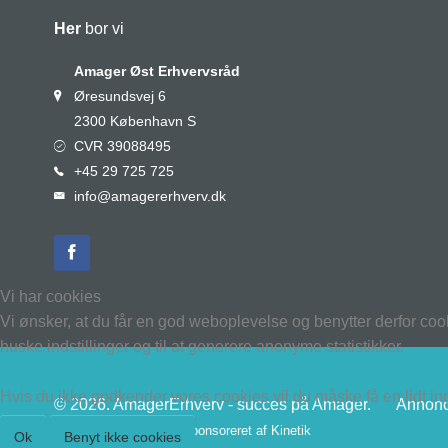
Her
bor vi
Amager Øst Erhvervsråd
Øresundsvej 6
2300 København S
CVR 39088495
+45 29 725 725
info@amagererhverv.dk
Vi har cookies
Vi ønsker, at du får en god weboplevelse og benytter derfor coo
huske indstillinger og til at generere anonyme statistikker.
Hvis du ikke godkender vores cookies vil du måske få en lidt i
© 2026. AmagerErhverv - succes på Amager.
Annonc
Denne hjemmeside er sponsoreret af
Kinetik
Ok
Benyt ikke cookies