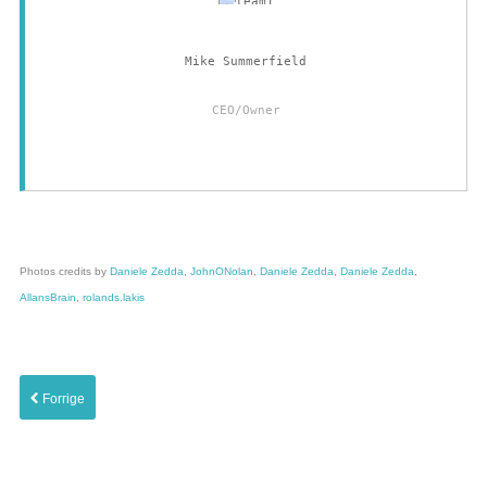
Mike Summerfield
CEO/Owner
Photos credits by
Daniele Zedda
,
JohnONolan
,
Daniele Zedda
,
Daniele Zedda
,
AllansBrain
,
rolands.lakis
Forrige