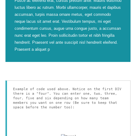
Fusce ac eleifend erat, cursus pretium ante. Mauris euismod
luctus libero ac rutrum. Morbi ullamcorper, mauris et dapibus
accumsan, turpis massa ornare metus, eget commodo
neque lacus sit amet erat. Vestibulum tempus, mi eget
condimentum cursus, augue urna congue justo, a accumsan
nunc erat eget leo. Proin sollicitudin tortor et nibh fringilla
hendrerit. Praesent vel ante suscipit nisl hendrerit eleifend.
Praesent a aliquet p
Example of code used above. Notice on the first DIV
there is a "four". You can enter one, two, three,
four, five and six depending on how many team
members you want on one row (Be sure to keep that
space before the number too):