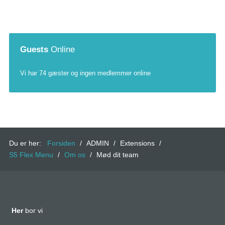
Guests
Online
Vi har 74 gæster og ingen medlemmer online
Du er her:
Forsiden
/
ADMIN
/
Extensions
/
S5 Flex Menu
/
Om os
/
Mød dit team
Her
bor vi