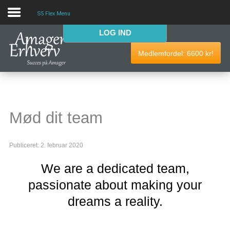
S5 Flex Menu
LOG IND
VELKOMMEN
Medlemfordel:
6600
kr!
AmagerErhverv skaber netværk, events og fordele til
Amagers erhvervsliv. Bliv
gratis medlem
i dag! Vi har
medlemdfordele til en værdi af
6600
kr.
Mød dit team
AmagerErhverv
Publiceret: 2. februar 2020
Nyheder
We are a dedicated team,
Events
passionate about making your
Medlemmer & tilbud
dreams a reality.
Nyttige links